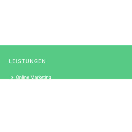
LEISTUNGEN
Online Marketing
Content Marketing
Content Marketing Abos
Content Marketing für Ärzte
Suchmaschinenoptimierung