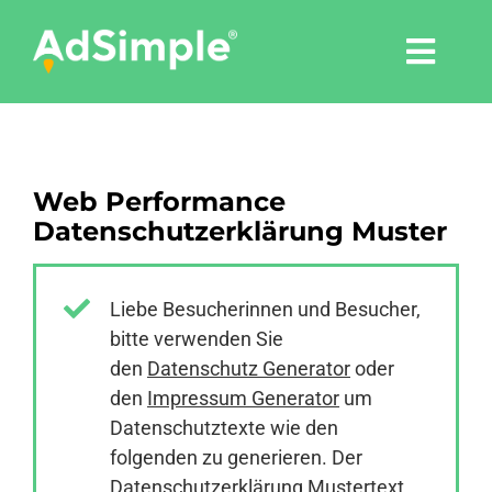
Skip
to
Togg
content
Navi
Leistungen
Web Performance
Tools
Datenschutzerklärung Muster
Pressemitteilungen
Liebe Besucherinnen und Besucher,
bitte verwenden Sie
Shop
den
Datenschutz Generator
oder
den
Impressum Generator
um
Agentur
Datenschutztexte wie den
folgenden zu generieren. Der
Datenschutzerklärung Mustertext
Blog