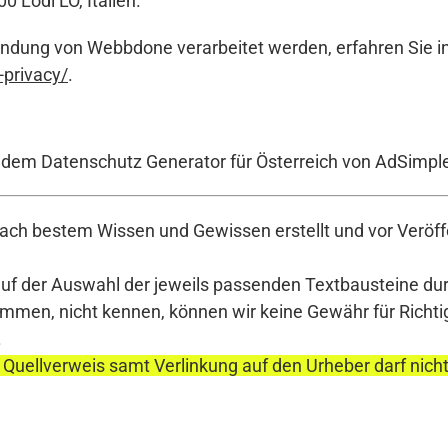
0 Lodi LO, Italien.
endung von Webbdone verarbeitet werden, erfahren Sie i
privacy/
.
t dem Datenschutz Generator für Österreich von AdSimpl
ch bestem Wissen und Gewissen erstellt und vor Veröffe
auf der Auswahl der jeweils passenden Textbausteine durc
en, nicht kennen, können wir keine Gewähr für Richtigke
.
 Quellverweis samt Verlinkung auf den Urheber darf nich