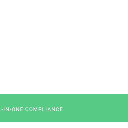
L-IN-ONE COMPLIANCE
gency-Paket für Agenturen