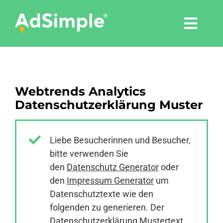
Skip
to
Togg
content
Navi
Leistungen
Webtrends Analytics
Tools
Datenschutzerklärung Muster
Pressemitteilungen
Liebe Besucherinnen und Besucher,
bitte verwenden Sie
Shop
den
Datenschutz Generator
oder
den
Impressum Generator
um
Agentur
Datenschutztexte wie den
folgenden zu generieren. Der
Datenschutzerklärung Mustertext
Blog