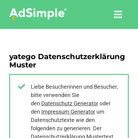
Skip
to
Togg
content
Navi
Leistungen
yatego Datenschutzerklärung
Tools
Muster
Pressemitteilungen
Liebe Besucherinnen und Besucher,
bitte verwenden Sie
Shop
den
Datenschutz Generator
oder
den
Impressum Generator
um
Agentur
Datenschutztexte wie den
folgenden zu generieren. Der
Datenschutzerklärung Mustertext
Blog