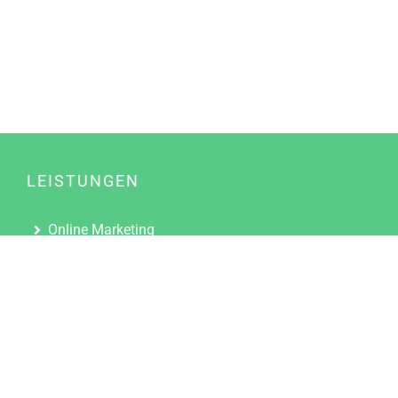
LEISTUNGEN
Online Marketing
Content Marketing
Content Marketing Abos
Content Marketing für Ärzte
Suchmaschinenoptimierung