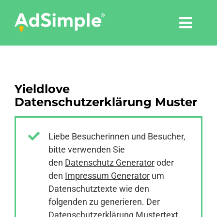
Skip
to
Togg
content
Navi
Leistungen
Yieldlove
Tools
Datenschutzerklärung Muster
Pressemitteilungen
Liebe Besucherinnen und Besucher,
bitte verwenden Sie
Shop
den
Datenschutz Generator
oder
den
Impressum Generator
um
Agentur
Datenschutztexte wie den
folgenden zu generieren. Der
Datenschutzerklärung Mustertext
Blog