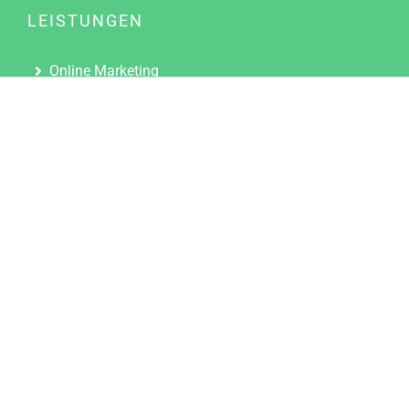
LEISTUNGEN
Online Marketing
Content Marketing
Content Marketing Abos
Content Marketing für Ärzte
Suchmaschinenoptimierung
Social Media Marketing
Influencer Marketing
Partnerprogramm