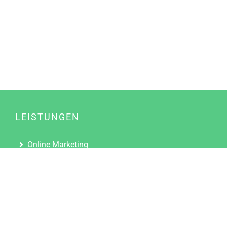
LEISTUNGEN
Online Marketing
Content Marketing
Content Marketing Abos
Content Marketing für Ärzte