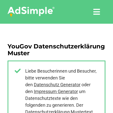
Skip
to
Togg
content
Navi
Leistungen
YouGov Datenschutzerklärung
Tools
Muster
Pressemitteilungen
Liebe Besucherinnen und Besucher,
bitte verwenden Sie
Shop
den
Datenschutz Generator
oder
den
Impressum Generator
um
Agentur
Datenschutztexte wie den
folgenden zu generieren. Der
Datenschutzerklärung Mustertext
Blog