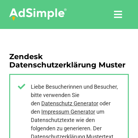
Skip
to
Togg
content
Navi
Leistungen
Zendesk
Tools
Datenschutzerklärung Muster
Pressemitteilungen
Liebe Besucherinnen und Besucher,
bitte verwenden Sie
Shop
den
Datenschutz Generator
oder
den
Impressum Generator
um
Agentur
Datenschutztexte wie den
folgenden zu generieren. Der
Datenschutzerklärung Mustertext
Blog