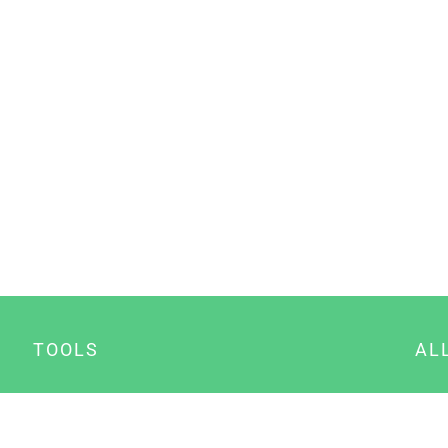
TOOLS
AL
Datenschutz Generator
A