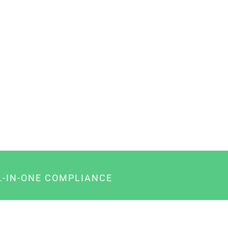
L-IN-ONE COMPLIANCE
gency-Paket für Agenturen