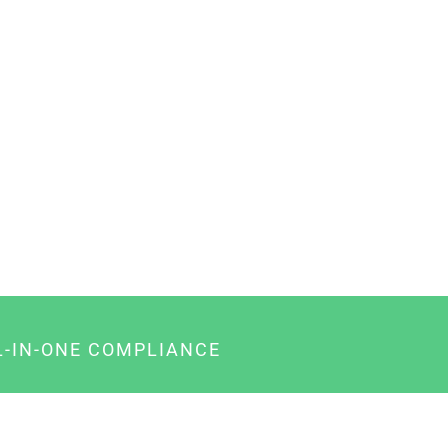
L-IN-ONE COMPLIANCE
gency-Paket für Agenturen