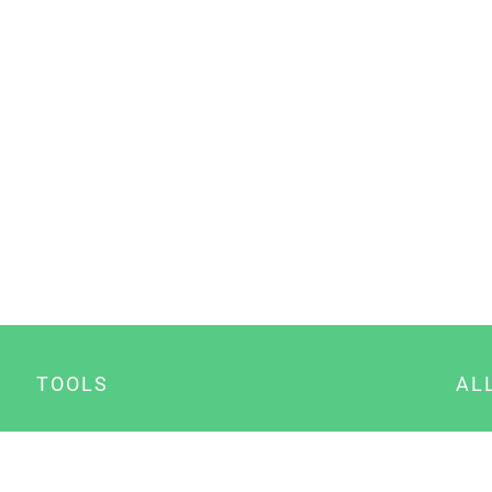
TOOLS
AL
Datenschutz Generator
A