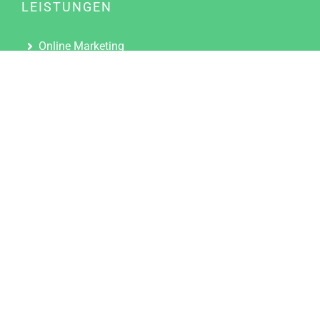
LEISTUNGEN
Online Marketing
Content Marketing
Content Marketing Abos
Content Marketing für Ärzte
Suchmaschinenoptimierung
Social Media Marketing
Influencer Marketing
Partnerprogramm
TOOLS