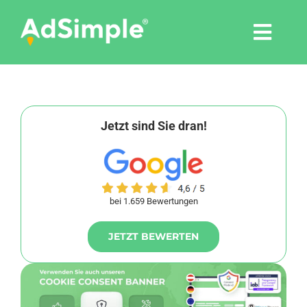
Skip
to
Togg
content
Navi
Leistungen
Tools
Jetzt sind Sie dran!
Pressemitteilungen
bei 1.659 Bewertungen
Shop
JETZT BEWERTEN
Agentur
Blog