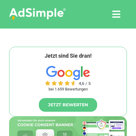
Skip
to
Togg
content
Navi
Leistungen
Tools
Jetzt sind Sie dran!
Pressemitteilungen
bei 1.659 Bewertungen
Shop
JETZT BEWERTEN
Agentur
Blog