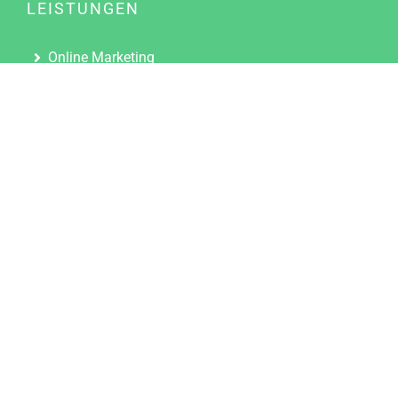
LEISTUNGEN
Online Marketing
Content Marketing
Content Marketing Abos
Content Marketing für Ärzte
Suchmaschinenoptimierung
Social Media Marketing
Influencer Marketing
Partnerprogramm
TOOLS