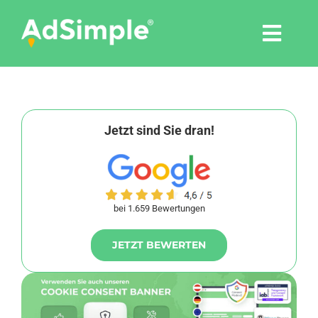
Skip
to
Togg
content
Navi
Leistungen
Tools
Jetzt sind Sie dran!
Pressemitteilungen
bei 1.659 Bewertungen
Shop
JETZT BEWERTEN
Agentur
Blog