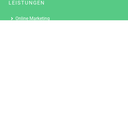
LEISTUNGEN
Online Marketing
Content Marketing
Content Marketing Abos
Content Marketing für Ärzte
Suchmaschinenoptimierung
Social Media Marketing
Influencer Marketing
Partnerprogramm
TOOLS