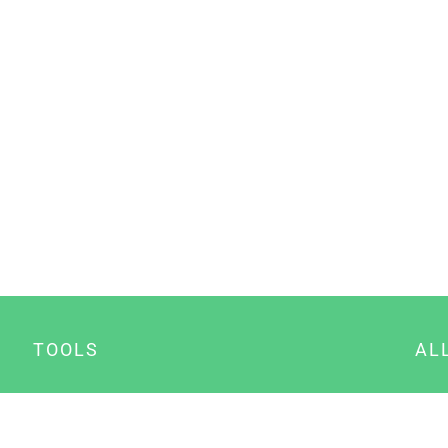
TOOLS
AL
Datenschutz Generator
A