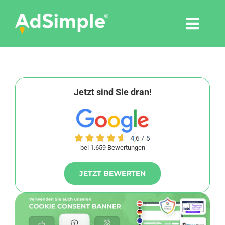
Skip
to
Togg
content
Navi
Leistungen
Tools
Jetzt sind Sie dran!
Pressemitteilungen
bei 1.659 Bewertungen
Shop
JETZT BEWERTEN
Agentur
Blog