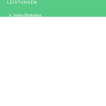
LEISTUNGEN
Online Marketing
Content Marketing
Content Marketing Abos
Content Marketing für Ärzte
Suchmaschinenoptimierung
Social Media Marketing
Influencer Marketing
Partnerprogramm
TOOLS