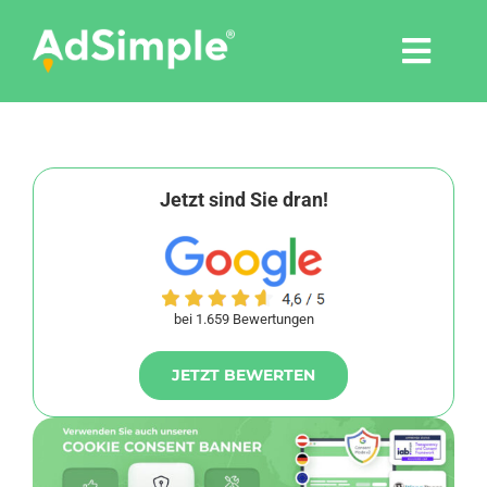
Skip
to
Togg
content
Navi
Leistungen
Tools
Jetzt sind Sie dran!
Pressemitteilungen
bei 1.659 Bewertungen
Shop
JETZT BEWERTEN
Agentur
Blog