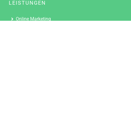
LEISTUNGEN
Online Marketing
Content Marketing
Content Marketing Abos
Content Marketing für Ärzte
Suchmaschinenoptimierung
Social Media Marketing
Influencer Marketing
Partnerprogramm
TOOLS