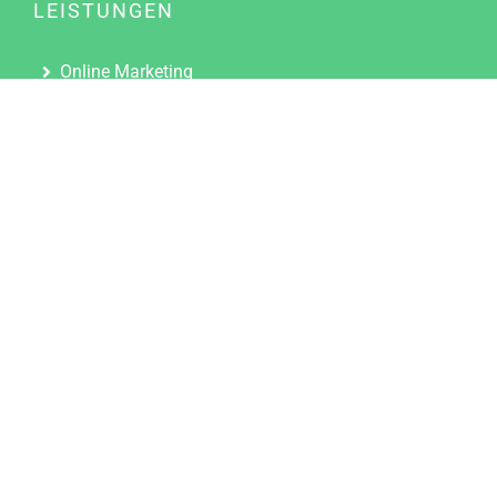
LEISTUNGEN
Online Marketing
Content Marketing
Content Marketing Abos
Content Marketing für Ärzte
Suchmaschinenoptimierung
Social Media Marketing
Influencer Marketing
Partnerprogramm
TOOLS