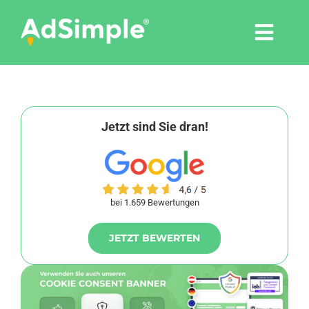
Skip
to
Togg
content
Navi
Leistungen
Tools
Jetzt sind Sie dran!
Pressemitteilungen
bei 1.659 Bewertungen
Shop
JETZT BEWERTEN
Agentur
Blog