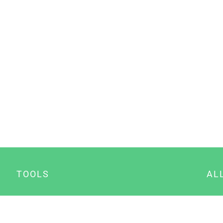
TOOLS
AL
Datenschutz Generator
A