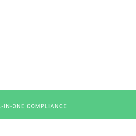
L-IN-ONE COMPLIANCE
gency-Paket für Agenturen