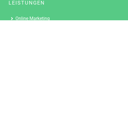
LEISTUNGEN
Online Marketing
Content Marketing
Content Marketing Abos
Content Marketing für Ärzte
Suchmaschinenoptimierung
Social Media Marketing
Influencer Marketing
Partnerprogramm
TOOLS