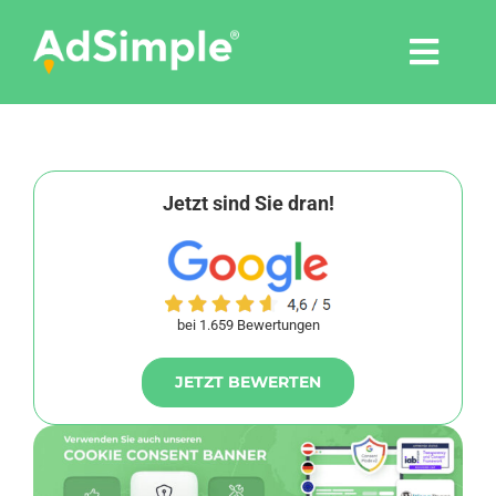
Skip
to
Togg
content
Navi
Leistungen
Tools
Jetzt sind Sie dran!
Pressemitteilungen
bei 1.659 Bewertungen
Shop
JETZT BEWERTEN
Agentur
Blog