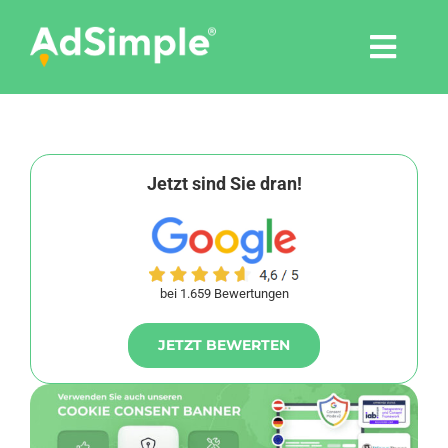
Skip
to
Togg
content
Navi
Leistungen
Tools
Jetzt sind Sie dran!
Pressemitteilungen
bei 1.659 Bewertungen
Shop
JETZT BEWERTEN
Agentur
Blog