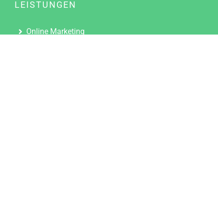
LEISTUNGEN
Online Marketing
Content Marketing
Content Marketing Abos
Content Marketing für Ärzte
Suchmaschinenoptimierung
Social Media Marketing
Influencer Marketing
Partnerprogramm
TOOLS