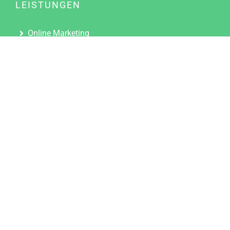
LEISTUNGEN
Online Marketing
Content Marketing
Content Marketing Abos
Content Marketing für Ärzte
Suchmaschinenoptimierung
Social Media Marketing
Influencer Marketing
Partnerprogramm
TOOLS