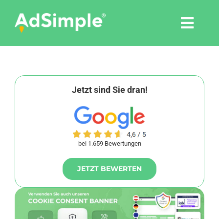
Skip
to
Togg
content
Navi
Leistungen
Tools
Jetzt sind Sie dran!
Pressemitteilungen
bei 1.659 Bewertungen
Shop
JETZT BEWERTEN
Agentur
Blog