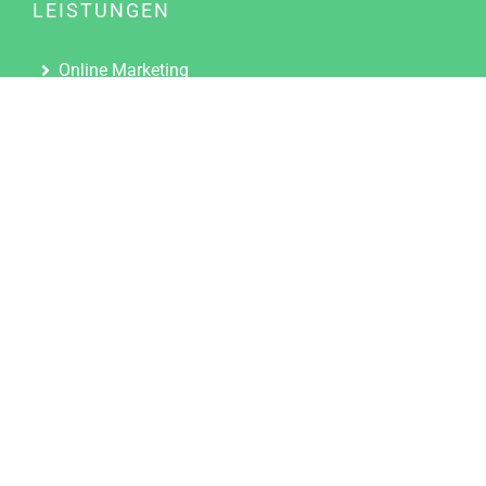
LEISTUNGEN
Online Marketing
Content Marketing
Content Marketing Abos
Content Marketing für Ärzte
Suchmaschinenoptimierung
Social Media Marketing
Influencer Marketing
Partnerprogramm
TOOLS