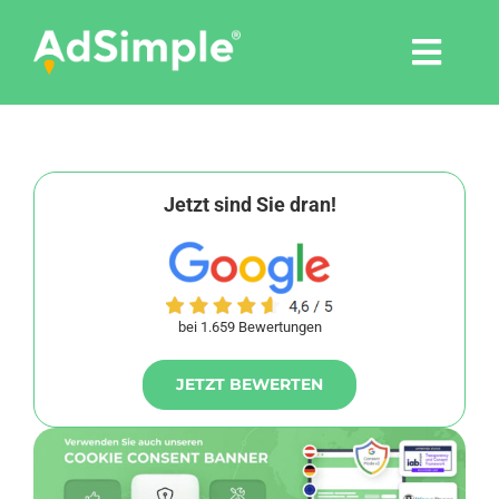
Skip
to
Togg
content
Navi
Leistungen
Tools
Jetzt sind Sie dran!
Pressemitteilungen
bei 1.659 Bewertungen
Shop
JETZT BEWERTEN
Agentur
Blog