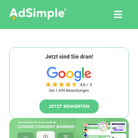
Skip
to
Togg
content
Navi
Leistungen
Tools
Jetzt sind Sie dran!
Pressemitteilungen
bei 1.659 Bewertungen
Shop
JETZT BEWERTEN
Agentur
Blog