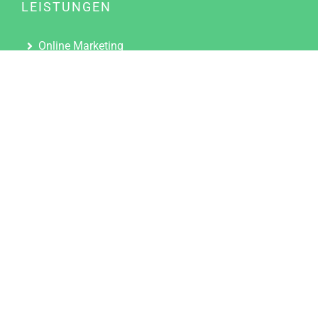
LEISTUNGEN
Online Marketing
Content Marketing
Content Marketing Abos
Content Marketing für Ärzte
Suchmaschinenoptimierung
Social Media Marketing
Influencer Marketing
Partnerprogramm
TOOLS