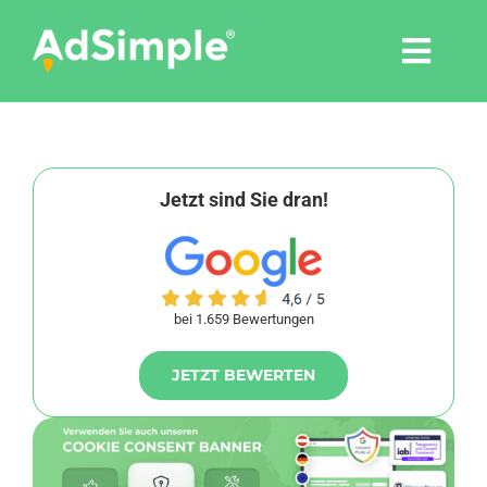
Skip
to
Togg
content
Navi
Leistungen
Tools
Jetzt sind Sie dran!
Pressemitteilungen
bei 1.659 Bewertungen
Shop
JETZT BEWERTEN
Agentur
Blog