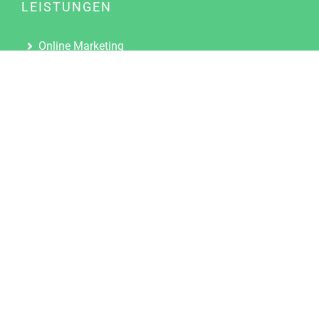
LEISTUNGEN
Online Marketing
Content Marketing
Content Marketing Abos
Content Marketing für Ärzte
Suchmaschinenoptimierung
Social Media Marketing
Influencer Marketing
Partnerprogramm
TOOLS