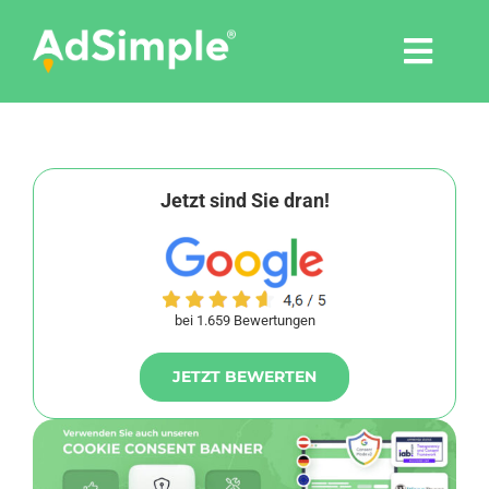
Skip
to
Togg
content
Navi
Leistungen
Tools
Jetzt sind Sie dran!
Pressemitteilungen
bei 1.659 Bewertungen
Shop
JETZT BEWERTEN
Agentur
Blog