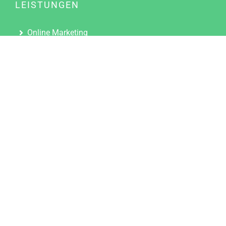
LEISTUNGEN
Online Marketing
Content Marketing
Content Marketing Abos
Content Marketing für Ärzte
Suchmaschinenoptimierung
Social Media Marketing
Influencer Marketing
Partnerprogramm
TOOLS