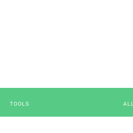
TOOLS
AL
Datenschutz Generator
A