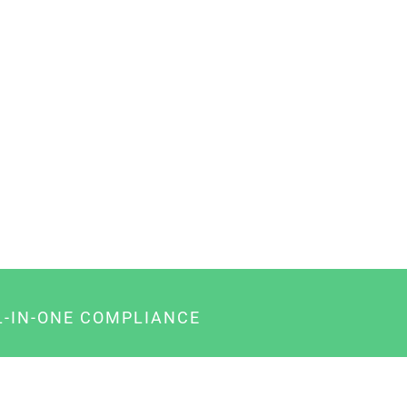
L-IN-ONE COMPLIANCE
gency-Paket für Agenturen