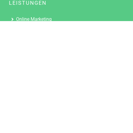
LEISTUNGEN
Online Marketing
Content Marketing
Content Marketing Abos
Content Marketing für Ärzte
Suchmaschinenoptimierung
Social Media Marketing
Influencer Marketing
Partnerprogramm
TOOLS