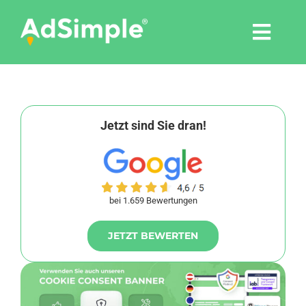
Skip
to
Togg
content
Navi
Leistungen
Tools
Jetzt sind Sie dran!
Pressemitteilungen
bei 1.659 Bewertungen
Shop
JETZT BEWERTEN
Agentur
Blog