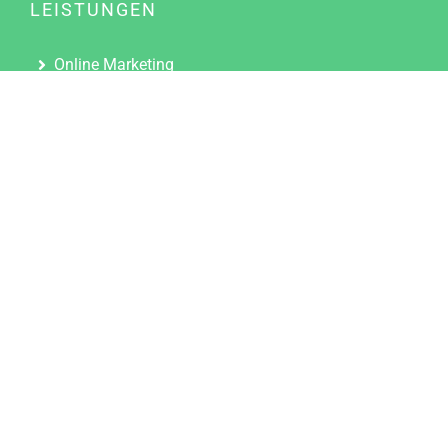
LEISTUNGEN
Online Marketing
Content Marketing
Content Marketing Abos
Content Marketing für Ärzte
Suchmaschinenoptimierung
Social Media Marketing
Influencer Marketing
Partnerprogramm
TOOLS