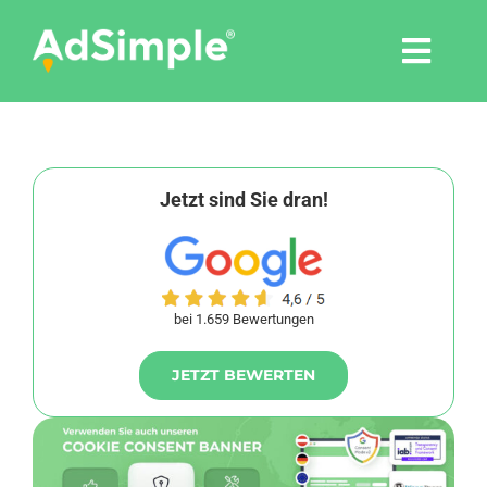
Skip
to
Togg
content
Navi
Leistungen
Tools
Jetzt sind Sie dran!
Pressemitteilungen
bei 1.659 Bewertungen
Shop
JETZT BEWERTEN
Agentur
Blog