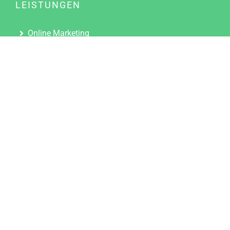
LEISTUNGEN
Online Marketing
Content Marketing
Content Marketing Abos
Content Marketing für Ärzte
Suchmaschinenoptimierung
Social Media Marketing
Influencer Marketing
Partnerprogramm
TOOLS