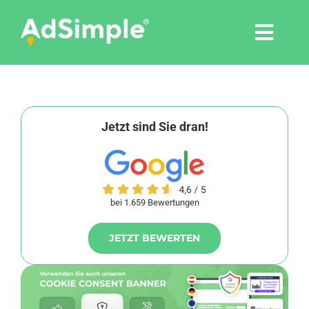
Skip
to
Togg
content
Navi
Leistungen
Tools
Jetzt sind Sie dran!
Pressemitteilungen
bei 1.659 Bewertungen
Shop
JETZT BEWERTEN
Agentur
Blog