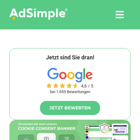
Skip
to
Togg
content
Navi
Leistungen
Tools
Jetzt sind Sie dran!
Pressemitteilungen
bei 1.659 Bewertungen
Shop
JETZT BEWERTEN
Agentur
Blog