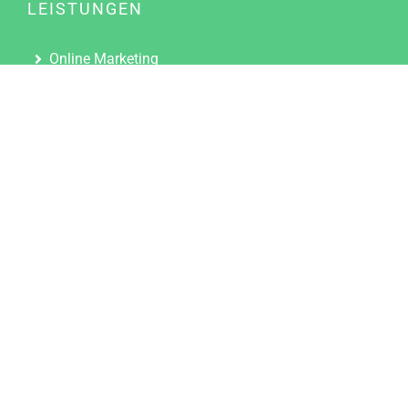
LEISTUNGEN
Online Marketing
Content Marketing
Content Marketing Abos
Content Marketing für Ärzte
Suchmaschinenoptimierung
Social Media Marketing
Influencer Marketing
Partnerprogramm
TOOLS