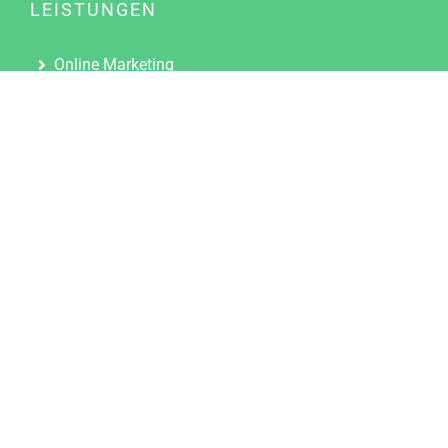
LEISTUNGEN
Online Marketing
Content Marketing
Content Marketing Abos
Content Marketing für Ärzte
Suchmaschinenoptimierung
Social Media Marketing
Influencer Marketing
Partnerprogramm
TOOLS