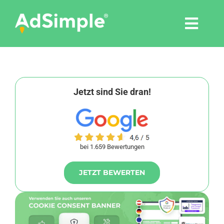
Skip
to
Togg
content
Navi
Leistungen
Tools
Jetzt sind Sie dran!
Pressemitteilungen
bei 1.659 Bewertungen
Shop
JETZT BEWERTEN
Agentur
Blog