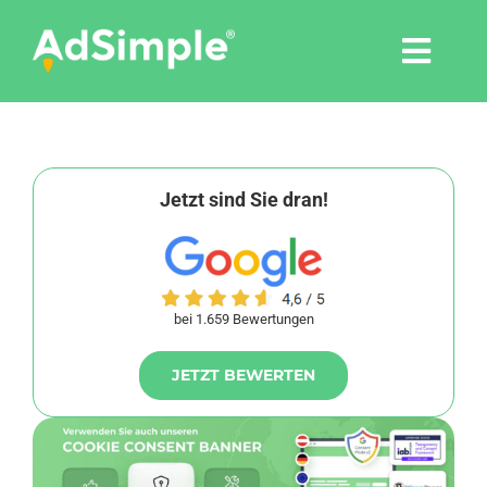
Skip
to
Togg
content
Navi
Leistungen
Tools
Jetzt sind Sie dran!
Pressemitteilungen
bei 1.659 Bewertungen
Shop
JETZT BEWERTEN
Agentur
Blog