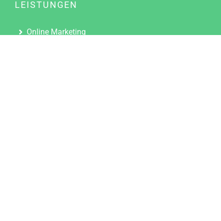
LEISTUNGEN
Online Marketing
Content Marketing
Content Marketing Abos
Content Marketing für Ärzte
Suchmaschinenoptimierung
Social Media Marketing
Influencer Marketing
Partnerprogramm
TOOLS