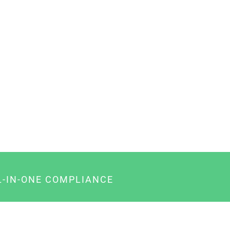
L-IN-ONE COMPLIANCE
gency-Paket für Agenturen