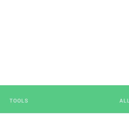
TOOLS
AL
Datenschutz Generator
A