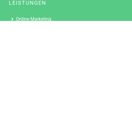
LEISTUNGEN
Online Marketing
Content Marketing
Content Marketing Abos
Content Marketing für Ärzte
Suchmaschinenoptimierung
Social Media Marketing
Influencer Marketing
Partnerprogramm
TOOLS