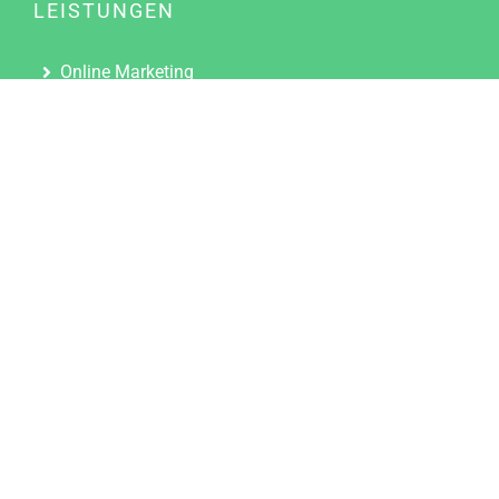
LEISTUNGEN
Online Marketing
Content Marketing
Content Marketing Abos
Content Marketing für Ärzte
Suchmaschinenoptimierung
Social Media Marketing
Influencer Marketing
Partnerprogramm
TOOLS