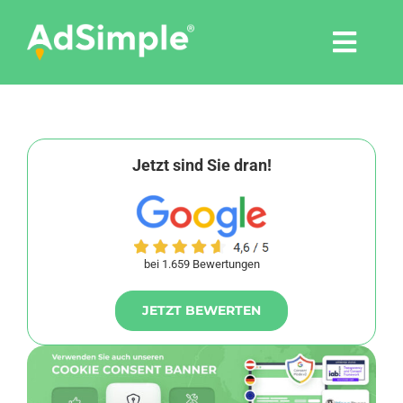
Skip
to
Togg
content
Navi
Leistungen
Tools
Jetzt sind Sie dran!
Pressemitteilungen
bei 1.659 Bewertungen
Shop
JETZT BEWERTEN
Agentur
Blog