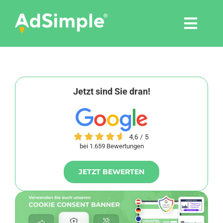
Skip
to
Togg
content
Navi
Leistungen
Tools
Jetzt sind Sie dran!
Pressemitteilungen
bei 1.659 Bewertungen
Shop
JETZT BEWERTEN
Agentur
Blog