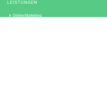
LEISTUNGEN
Online Marketing
Content Marketing
Content Marketing Abos
Content Marketing für Ärzte
Suchmaschinenoptimierung
Social Media Marketing
Influencer Marketing
Partnerprogramm
TOOLS