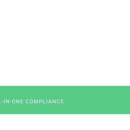
L-IN-ONE COMPLIANCE
gency-Paket für Agenturen