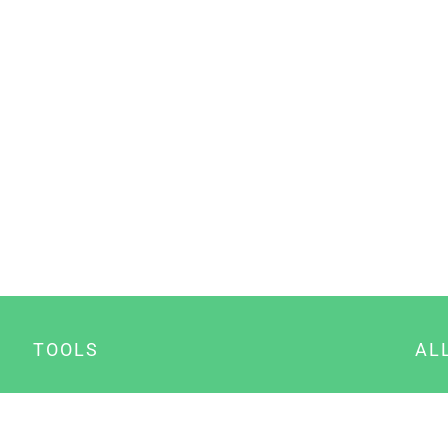
TOOLS
AL
Datenschutz Generator
A