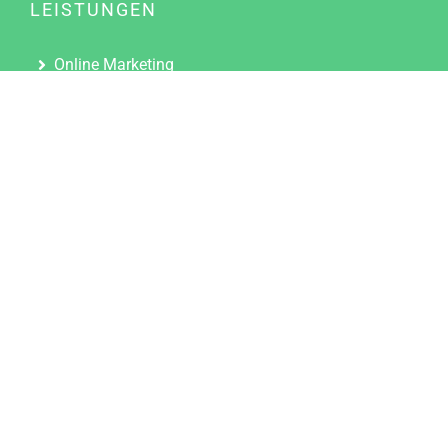
LEISTUNGEN
Online Marketing
Content Marketing
Content Marketing Abos
Content Marketing für Ärzte
Suchmaschinenoptimierung
Social Media Marketing
Influencer Marketing
Partnerprogramm
TOOLS