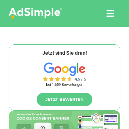
Skip
to
Togg
content
Navi
Leistungen
Tools
Jetzt sind Sie dran!
Pressemitteilungen
bei 1.659 Bewertungen
Shop
JETZT BEWERTEN
Agentur
Blog