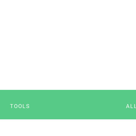
TOOLS
AL
Datenschutz Generator
A