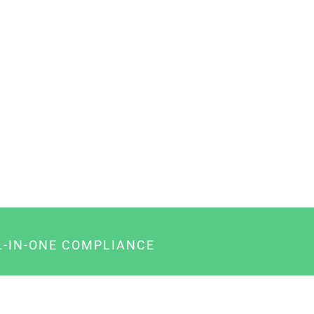
L-IN-ONE COMPLIANCE
gency-Paket für Agenturen