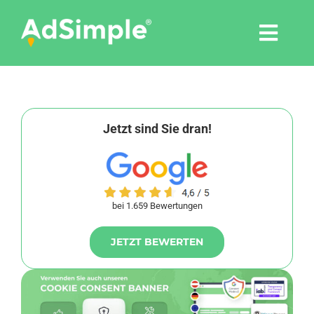
Skip
to
Togg
content
Navi
Leistungen
Tools
Jetzt sind Sie dran!
Pressemitteilungen
bei 1.659 Bewertungen
Shop
JETZT BEWERTEN
Agentur
Blog