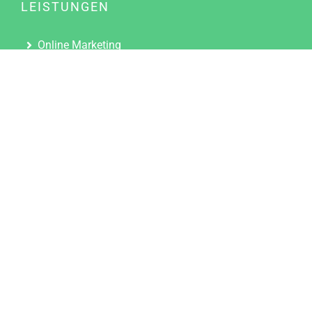
LEISTUNGEN
Online Marketing
Content Marketing
Content Marketing Abos
Content Marketing für Ärzte
Suchmaschinenoptimierung
Social Media Marketing
Influencer Marketing
Partnerprogramm
TOOLS