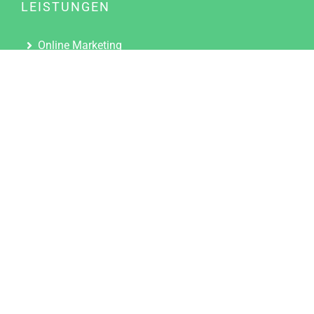
LEISTUNGEN
Online Marketing
Content Marketing
Content Marketing Abos
Content Marketing für Ärzte
Suchmaschinenoptimierung
Social Media Marketing
Influencer Marketing
Partnerprogramm
TOOLS