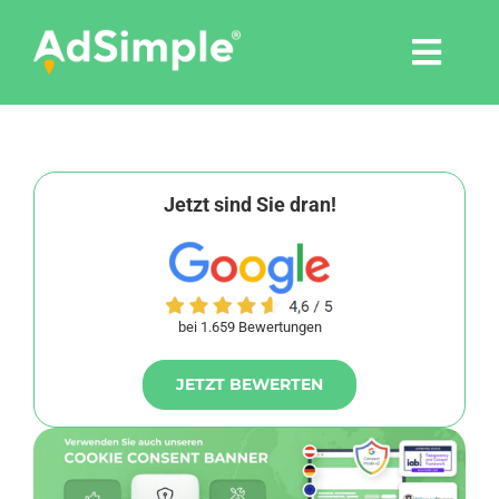
Skip
to
Togg
content
Navi
Leistungen
Tools
Jetzt sind Sie dran!
Pressemitteilungen
bei 1.659 Bewertungen
Shop
JETZT BEWERTEN
Agentur
Blog