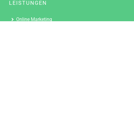
LEISTUNGEN
Online Marketing
Content Marketing
Content Marketing Abos
Content Marketing für Ärzte
Suchmaschinenoptimierung
Social Media Marketing
Influencer Marketing
Partnerprogramm
TOOLS