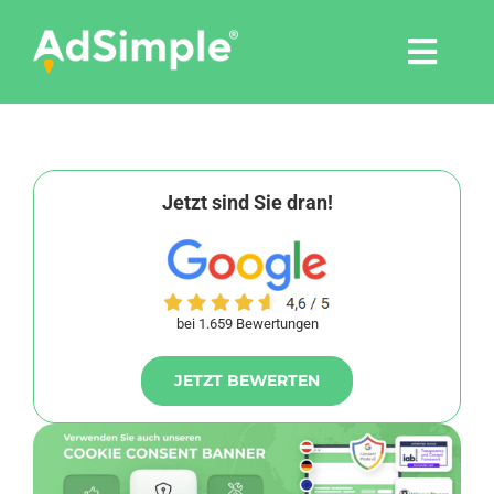
Skip
to
Togg
content
Navi
Leistungen
Tools
Jetzt sind Sie dran!
Pressemitteilungen
bei 1.659 Bewertungen
Shop
JETZT BEWERTEN
Agentur
Blog