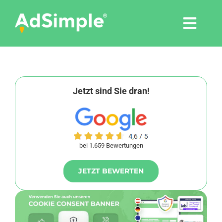
Skip
to
Togg
content
Navi
Leistungen
Tools
Jetzt sind Sie dran!
Pressemitteilungen
bei 1.659 Bewertungen
Shop
JETZT BEWERTEN
Agentur
Blog