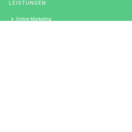
LEISTUNGEN
Online Marketing
Content Marketing
Content Marketing Abos
Content Marketing für Ärzte
Suchmaschinenoptimierung
Social Media Marketing
Influencer Marketing
Partnerprogramm
TOOLS