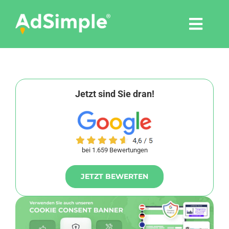
Skip
to
Togg
content
Navi
Leistungen
Tools
Jetzt sind Sie dran!
Pressemitteilungen
bei 1.659 Bewertungen
Shop
JETZT BEWERTEN
Agentur
Blog