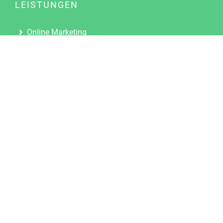
LEISTUNGEN
Online Marketing
Content Marketing
Content Marketing Abos
Content Marketing für Ärzte
Suchmaschinenoptimierung
Social Media Marketing
Influencer Marketing
Partnerprogramm
TOOLS