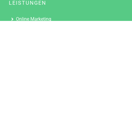
LEISTUNGEN
Online Marketing
Content Marketing
Content Marketing Abos
Content Marketing für Ärzte
Suchmaschinenoptimierung
Social Media Marketing
Influencer Marketing
Partnerprogramm
TOOLS