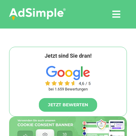
Skip
to
Togg
content
Navi
Leistungen
Tools
Jetzt sind Sie dran!
Pressemitteilungen
bei 1.659 Bewertungen
Shop
JETZT BEWERTEN
Agentur
Blog