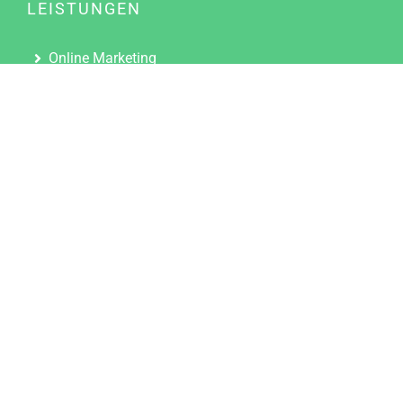
LEISTUNGEN
Online Marketing
Content Marketing
Content Marketing Abos
Content Marketing für Ärzte
Suchmaschinenoptimierung
Social Media Marketing
Influencer Marketing
Partnerprogramm
TOOLS