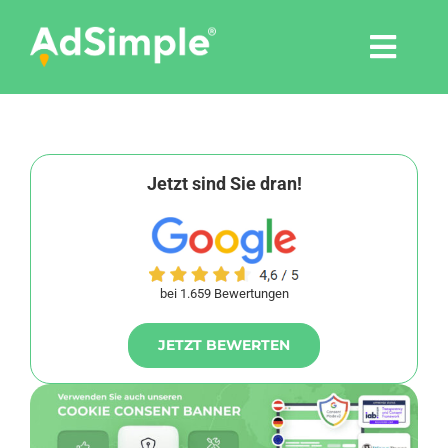
Skip
to
Togg
content
Navi
Leistungen
Tools
Jetzt sind Sie dran!
Pressemitteilungen
bei 1.659 Bewertungen
Shop
JETZT BEWERTEN
Agentur
Blog