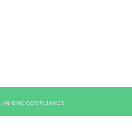
L-IN-ONE COMPLIANCE
gency-Paket für Agenturen