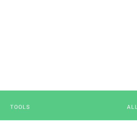
TOOLS
AL
Datenschutz Generator
A