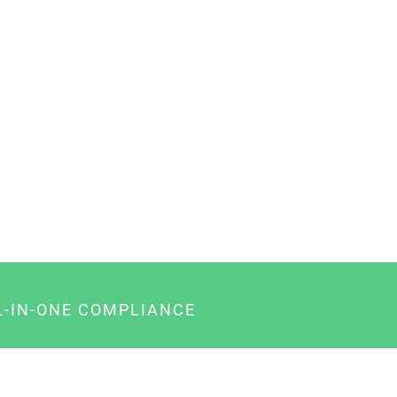
L-IN-ONE COMPLIANCE
gency-Paket für Agenturen