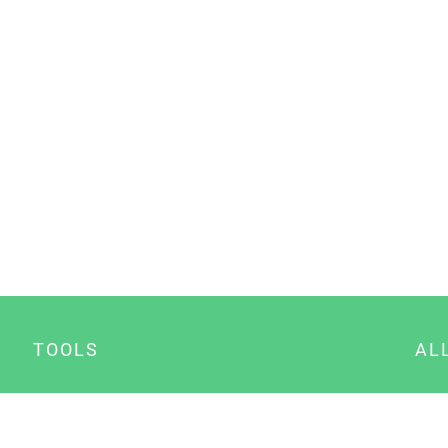
TOOLS
AL
Datenschutz Generator
A