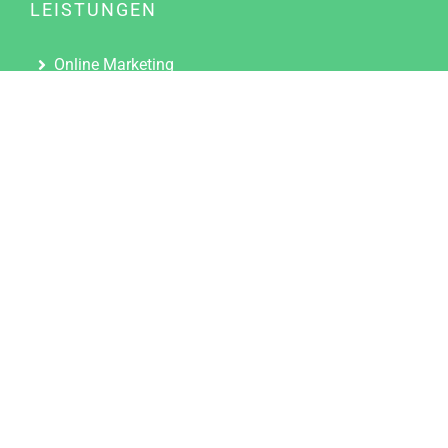
LEISTUNGEN
Online Marketing
Content Marketing
Content Marketing Abos
Content Marketing für Ärzte
Suchmaschinenoptimierung
Social Media Marketing
Influencer Marketing
Partnerprogramm
TOOLS