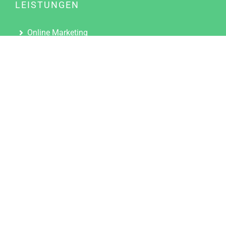
LEISTUNGEN
Online Marketing
Content Marketing
Content Marketing Abos
Content Marketing für Ärzte
Suchmaschinenoptimierung
Social Media Marketing
Influencer Marketing
Partnerprogramm
TOOLS