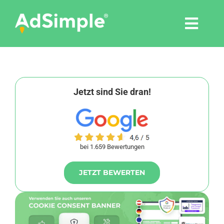
Skip
to
Togg
content
Navi
Leistungen
Tools
Jetzt sind Sie dran!
Pressemitteilungen
bei 1.659 Bewertungen
Shop
JETZT BEWERTEN
Agentur
Blog