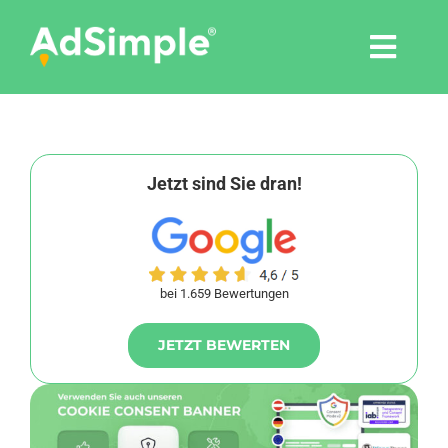
Skip
to
Togg
content
Navi
Leistungen
Tools
Jetzt sind Sie dran!
Pressemitteilungen
bei 1.659 Bewertungen
Shop
JETZT BEWERTEN
Agentur
Blog