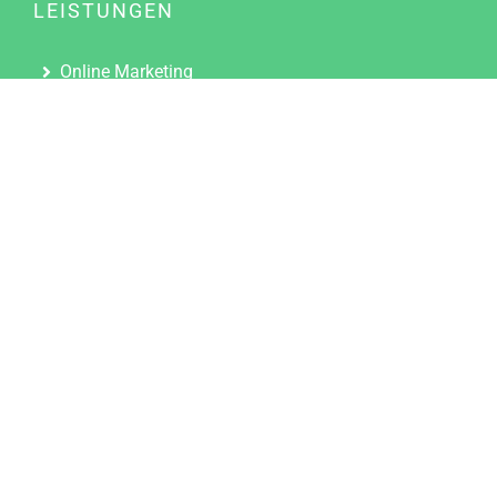
LEISTUNGEN
Online Marketing
Content Marketing
Content Marketing Abos
Content Marketing für Ärzte
Suchmaschinenoptimierung
Social Media Marketing
Influencer Marketing
Partnerprogramm
TOOLS